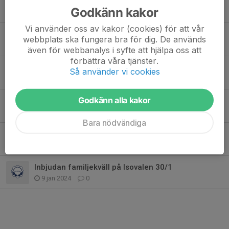
Resultat Tanneforsstafetten
Godkänn kakor
5 sep 2024
0
Vi använder oss av kakor (cookies) för att vår
IF Linköping Friluftsektion bjuder in till TERRÄNGLÖPNING 2024
webbplats ska fungera bra för dig. De används
29 aug 2024
0
även för webbanalys i syfte att hjälpa oss att
förbättra våra tjänster.
Vandring i Tinnerö 14/5
Så använder vi cookies
13 maj 2024
1
Godkänn alla kakor
Vandring i Tinnerö 7/5
22 apr 2024
0
Bara nödvändiga
Inbjudan om längskidtävling 23/1
17 jan 2024
0
Inbjudan familjekväll på Isovalen 30/1
9 jan 2024
0