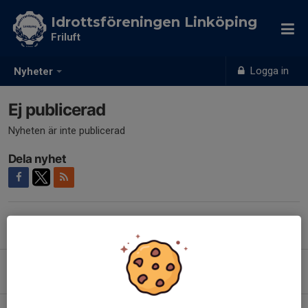
Idrottsföreningen Linköping
Friluft
Logga in
Nyheter
Ej publicerad
Nyheten är inte publicerad
Dela nyhet
Tidigare nyheter
IF Linköping bjuder in till Prova på MTB
25 apr 2025
2