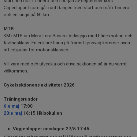
start och mål i Tinnerö och i början av september körs
Gripenloppet som går runt Rängen med start och mål i Tinnerö
och en längd på 50 km.
MTB
KM i MTB är i Mera Lera Banan i Vidingsjö med både motion och
tävlingsklass. En enklare bana på främst grusväg kommer även
att erbjudas för motionsklassen.
Vill vara med och utveckla och driva sektionen så är du varmt
välkommen.
Cykelsektionens aktiviteter 2026
Träningsrundor
6:e maj
17:00
20:e maj
16:15 Hälsokullen
Viggenloppet onsdagen 27/5 17:45