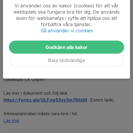
Vi använder oss av kakor (cookies) för att vår
webbplats ska fungera bra för dig. De används
även för webbanalys i syfte att hjälpa oss att
förbättra våra tjänster.
Så använder vi cookies
Godkänn alla kakor
Vätternrundan 2026
Bara nödvändiga
Är du sugen att cykla Vätternrundan 13 juni 2026 med Saab
cykelklubb CK Gripen?
Läs mer i dokument och följ länk
https://forms.gle/GLFzw53oy3m78iUd9
(Extern länk).
Intresseanmälan måste vara inne i tid...
Läs mer