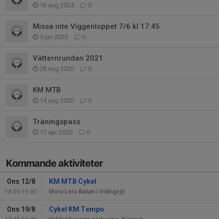
16 aug 2024
0
Missa inte Viggenloppet 7/6 kl 17:45
5 jun 2023
0
Vätternrundan 2021
28 aug 2020
0
KM MTB
14 aug 2020
0
Träningspass
17 apr 2020
0
Kommande aktiviteter
Ons 12/8
KM MTB Cykel
18:00-19:00
Mera Lera Banan i Vidingsjö
Ons 19/8
Cykel KM Tempo