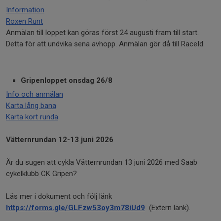
Information
Roxen Runt
Anmälan till loppet kan göras först 24 augusti fram till start.
Detta för att undvika sena avhopp. Anmälan gör då till RaceId.
Gripenloppet onsdag 26/8
Info och anmälan
Karta lång bana
Karta kort runda
Vätternrundan 12-13 juni 2026
Är du sugen att cykla Vätternrundan 13 juni 2026 med Saab
cykelklubb CK Gripen?
Läs mer i dokument och följ länk
https://forms.gle/GLFzw53oy3m78iUd9
(Extern länk).