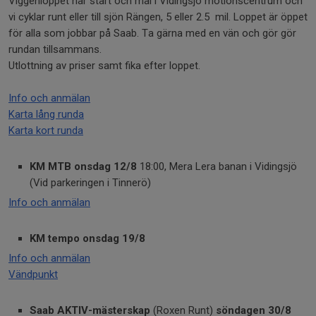
Viggenloppet har start och mål i Vidingsjö motionscentrum och
vi cyklar runt eller till sjön Rängen, 5 eller 2.5 mil. Loppet är öppet
för alla som jobbar på Saab. Ta gärna med en vän och gör gör
rundan tillsammans.
Utlottning av priser samt fika efter loppet.
Info och anmälan
Karta lång runda
Karta kort runda
KM MTB onsdag 12/8
18:00, Mera Lera banan i Vidingsjö
(Vid parkeringen i Tinnerö)
Info och anmälan
KM tempo onsdag 19/8
Info och anmälan
Vändpunkt
Saab AKTIV-mästerskap
(Roxen Runt)
söndagen 30/8