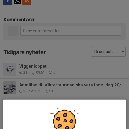
Kommentarer
Tidigare nyheter
Viggenloppet
21 maj, 08:51
0
Anmälan till Vätternrundan ska vara inne idag 20/10
20 okt 2025
0
Saab Aktiv Mästerskap och Roxen Runt
2 jul 2025
2
IF Saab Linköping inbjuder till Saab AKTIV Mästerskap i Cykel
17 jun 2025
0