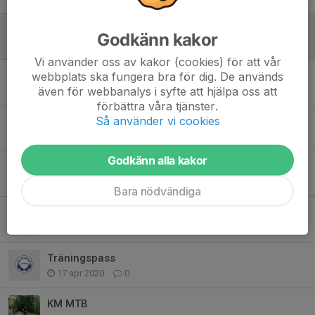
IF Linköping bjuder in till Prova på MTB
Godkänn kakor
25 apr 2025
0
Vi använder oss av kakor (cookies) för att vår
IF Saab Linköping inbjuder till Saab AKTIV Mästerskap i Cykel
webbplats ska fungera bra för dig. De används
även för webbanalys i syfte att hjälpa oss att
16 aug 2024
0
förbättra våra tjänster.
Så använder vi cookies
Missa inte Viggenloppet 7/6 kl 17:45
5 jun 2023
0
Godkänn alla kakor
Vätternrundan 2021
28 aug 2020
0
Bara nödvändiga
KM MTB
14 aug 2020
0
Träningspass
17 apr 2020
0
KM MTB