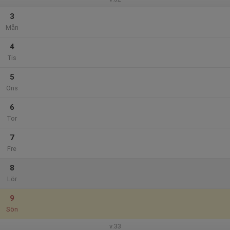
3
Mån
4
Tis
5
Ons
6
Tor
7
Fre
8
Lör
9
Sön
v.33