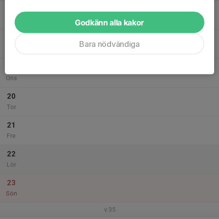
17
Mån
Godkänn alla kakor
18
Bara nödvändiga
Tis
19
Ons
20
Tor
21
Fre
22
Lör
23
Sön
v.35