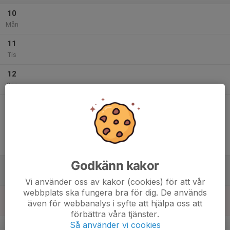
10
Mån
11
Tis
12
Ons
13
Tor
14
Fre
Godkänn kakor
15
Lör
Vi använder oss av kakor (cookies) för att vår
webbplats ska fungera bra för dig. De används
16
även för webbanalys i syfte att hjälpa oss att
Sön
förbättra våra tjänster.
v.34
Så använder vi cookies