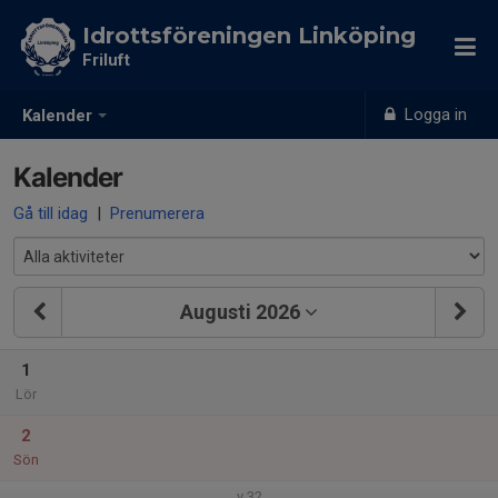
Idrottsföreningen Linköping
Friluft
Logga in
Kalender
Kalender
Gå till idag
|
Prenumerera
Augusti 2026
1
Lör
2
Sön
v.32