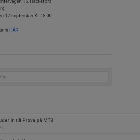
Vintervägen 15, Hackefors
n)
 17 september Kl. 18.00
ar ni
HÄR
uder in till Prova på MTB
2