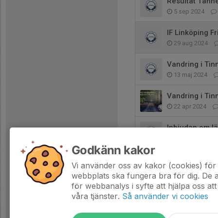
Resultat Tann
5 sep 2024
IF Linköping F
29 aug 2024
Vandring i Tin
13 maj 2024
Vandring i Tin
22 apr 2024
Inbjudan om lä
17 jan 2024
Godkänn kakor
Inbjudan famil
Vi använder oss av kakor (cookies) för 
9 jan 2024
webbplats ska fungera bra för dig. De
för webbanalys i syfte att hjälpa oss att
våra tjänster.
Så använder vi cookies