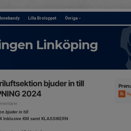
Innebandy
Lilla Broloppet
Övriga
ningen Linköping
iluftsektion bjuder in till
Pren
NING 2024
Ny
mentarer
ion
bjuder in till
 Inklusive KM samt KLASSIKERN