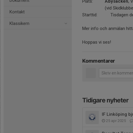
Dokument
Plats:
Åbysäcken
, 
(vid Skidklubbe
Kontakt
Starttid: Tisdagen den
Klassikern
Mer info och anmälan hitt
Hoppas vi ses!
Kommentarer
Tidigare nyheter
IF Linköping bj
25 apr 2025