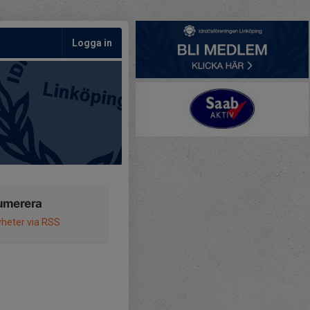
Logga in
umerera
heter via RSS