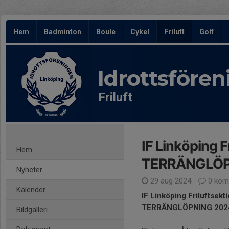
Hem
Badminton
Boule
Cykel
Friluft
Golf
Idrottsföre
Friluft
IF Linköping Fr
Hem
TERRÄNGLÖP
Nyheter
29 aug 2024
0 kom
Kalender
IF Linköping Friluftsekt
TERRÄNGLÖPNING 2024
Bildgalleri