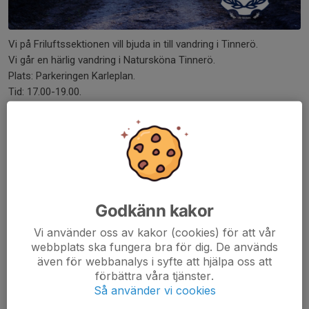
Vi på Friluftssektionen vill bjuda in till vandring i Tinnerö.
Vi går en härlig vandring i Natursköna Tinnerö.
Plats: Parkeringen Karleplan.
Tid: 17.00-19.00.
Vi bjuder på gofika.
Vid frågor och anmälan maila till info@iflkpg.se.
Sista anmälningsdag 6/5.
Dela nyhet
Godkänn kakor
Vi använder oss av kakor (cookies) för att vår
Kommentarer
webbplats ska fungera bra för dig. De används
även för webbanalys i syfte att hjälpa oss att
förbättra våra tjänster.
Så använder vi cookies