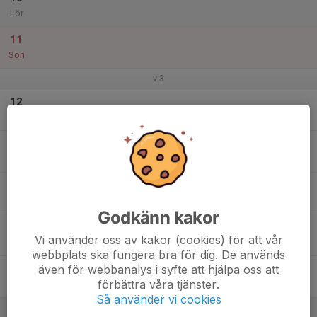
Lör
11
Sön
v.3
12
Mån
13
Tis
14
Ons
Godkänn kakor
15
Vi använder oss av kakor (cookies) för att vår
Tor
webbplats ska fungera bra för dig. De används
även för webbanalys i syfte att hjälpa oss att
16
förbättra våra tjänster.
Fre
Så använder vi cookies
17