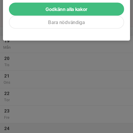
Lör
Godkänn alla kakor
18
Sön
Bara nödvändiga
v.4
19
Mån
20
Tis
21
Ons
22
Tor
23
Fre
24