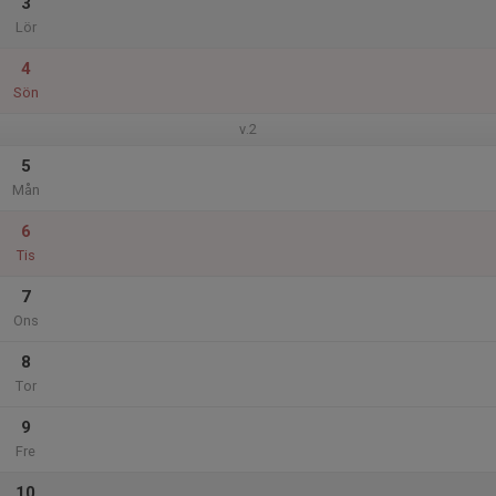
3
Lör
4
Sön
v.2
5
Mån
6
Tis
7
Ons
8
Tor
9
Fre
10