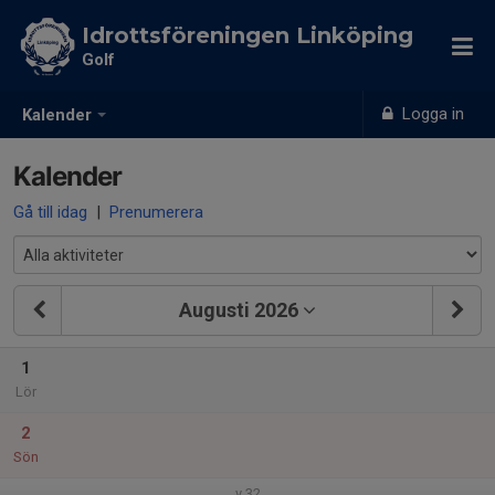
Idrottsföreningen Linköping
Golf
Logga in
Kalender
Kalender
Gå till idag
|
Prenumerera
Augusti 2026
1
Lör
2
Sön
v.32