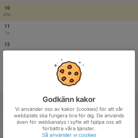
10
Mån
11
Tis
12
Ons
13
Tor
14
Fre
Godkänn kakor
15
Lör
Vi använder oss av kakor (cookies) för att vår
webbplats ska fungera bra för dig. De används
16
även för webbanalys i syfte att hjälpa oss att
Sön
förbättra våra tjänster.
v.34
Så använder vi cookies