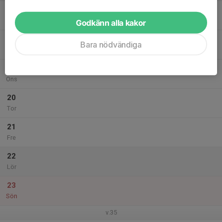
17
Mån
Godkänn alla kakor
18
Bara nödvändiga
Tis
19
Ons
20
Tor
21
Fre
22
Lör
23
Sön
v.35