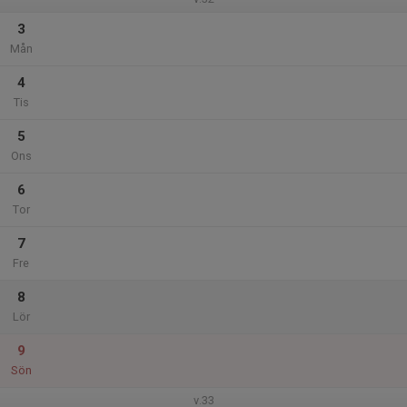
3
Mån
4
Tis
5
Ons
6
Tor
7
Fre
8
Lör
9
Sön
v.33