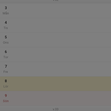
3
Mån
4
Tis
5
Ons
6
Tor
7
Fre
8
Lör
9
Sön
v.33