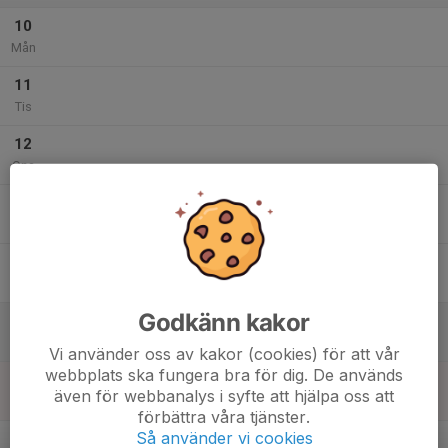
10
Mån
11
Tis
12
Ons
13
Tor
14
Fre
Godkänn kakor
15
Lör
Vi använder oss av kakor (cookies) för att vår
webbplats ska fungera bra för dig. De används
16
även för webbanalys i syfte att hjälpa oss att
Sön
förbättra våra tjänster.
v.34
Så använder vi cookies