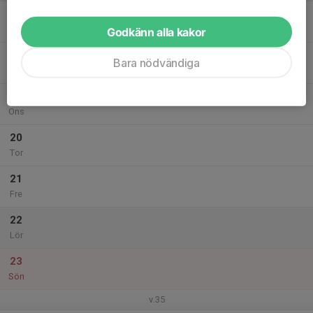
17
Mån
Godkänn alla kakor
18
Bara nödvändiga
Tis
19
Ons
20
Tor
21
Fre
22
Lör
23
Sön
v.35