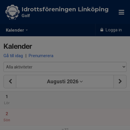
Idrottsföreningen Linköping
Golf
Logga in
Kalender
Kalender
Gå till idag
|
Prenumerera
Augusti 2026
1
Lör
2
Sön
v.32