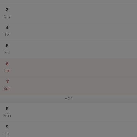
3
Ons
4
Tor
5
Fre
6
Lör
7
Sön
v.24
8
Mån
9
Tis