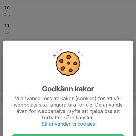
10
Ons
11
Tor
12
Fre
13
Lör
14
Sön
Godkänn kakor
v.25
Vi använder oss av kakor (cookies) för att vår
webbplats ska fungera bra för dig. De används
15
även för webbanalys i syfte att hjälpa oss att
Mån
förbättra våra tjänster.
Så använder vi cookies
16
Tis