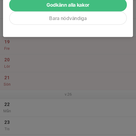
Godkänn alla kakor
17
Ons
Bara nödvändiga
18
Tor
19
Fre
20
Lör
21
Sön
v.26
22
Mån
23
Tis