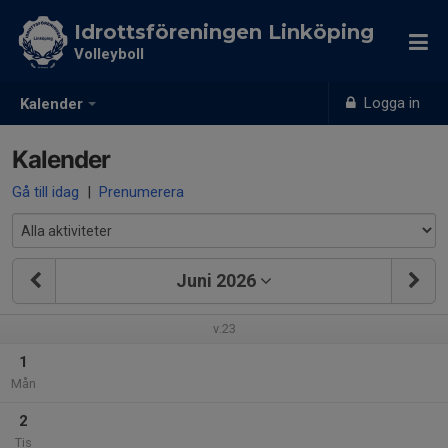
Idrottsföreningen Linköping
Volleyboll
Logga in
Kalender
Kalender
Gå till idag
|
Prenumerera
Juni 2026
v.23
1
Mån
2
Tis