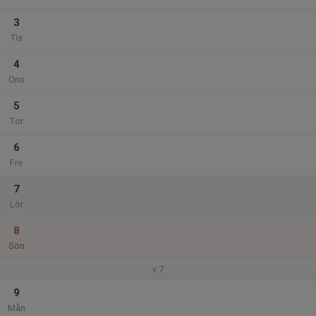
3
Tis
4
Ons
5
Tor
6
Fre
7
Lör
8
Sön
v.7
9
Mån