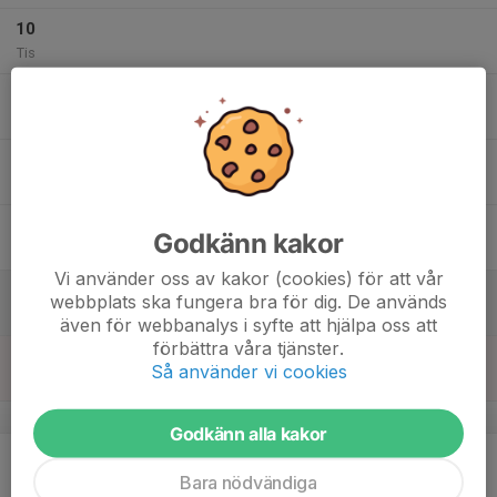
10
Tis
11
Ons
12
Tor
13
Godkänn kakor
Fre
Vi använder oss av kakor (cookies) för att vår
14
webbplats ska fungera bra för dig. De används
Lör
även för webbanalys i syfte att hjälpa oss att
förbättra våra tjänster.
15
Så använder vi cookies
Sön
v.8
Godkänn alla kakor
16
Mån
Bara nödvändiga