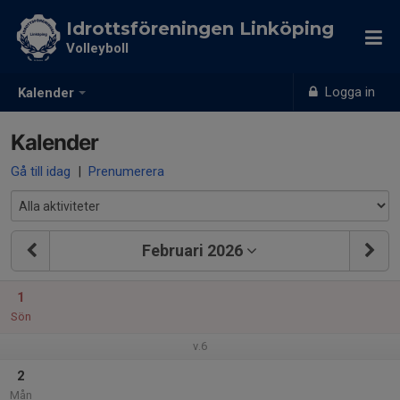
Idrottsföreningen Linköping
Volleyboll
Logga in
Kalender
Kalender
Gå till idag
|
Prenumerera
Februari 2026
1
Sön
v.6
2
Mån