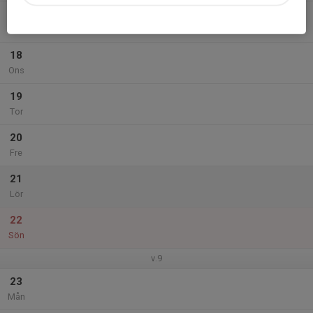
17
Tis
18
Ons
19
Tor
20
Fre
21
Lör
22
Sön
v.9
23
Mån