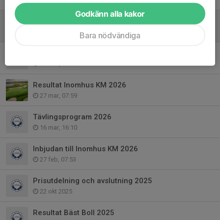
Godkänn alla kakor
Resultat KM 2026
9 jun, 13:29
Bara nödvändiga
Inbjudan Match-KM Golf 2026
31 mar, 17:01
Resultat Inomhus KM 2026
27 mar, 07:59
Tävlingsprogram 2026
16 mar, 16:10
Inbjudan till Inomhus KM 2026
27 feb, 07:53
Prisutdelning och avslutning 2025
22 okt 2025
Resultat Bäst Boll 2025