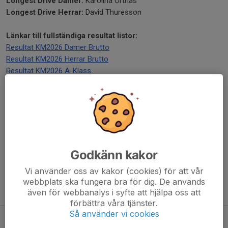
Longest Drive Damer:
Karolina Örtnäs
Longest Drive Herrar:
David Thuresson
Länkar till fullständiga resultat listor:
Resultat KM2026 Damer Brutto
Resultat KM2026 Herrar Brutto
Resultat KM2026 A-Klass
Resultat KM2026 B-Klass
Resultat KM2026 Sidotävlingar
Hälsningar Golfsektionen
Dela nyhet
Godkänn kakor
Vi använder oss av kakor (cookies) för att vår
webbplats ska fungera bra för dig. De används
Tidigare nyheter
även för webbanalys i syfte att hjälpa oss att
förbättra våra tjänster.
Så använder vi cookies
Inbjudan till Saab Aktiv Golf 2026
23 jun, 14:10