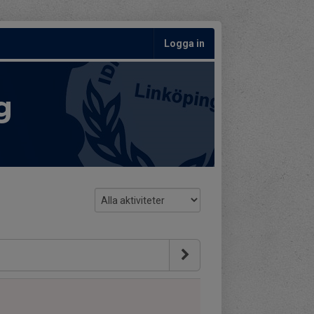
Logga in
g