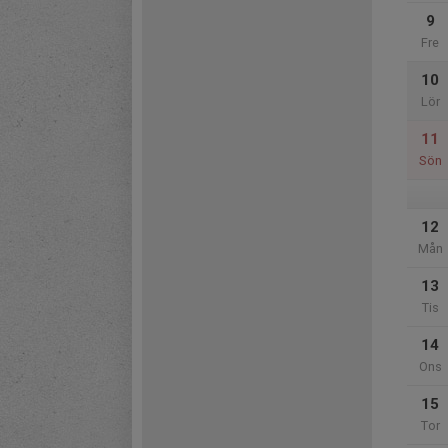
9
Fre
10
Lör
11
Sön
12
Mån
13
Tis
14
Ons
15
Tor