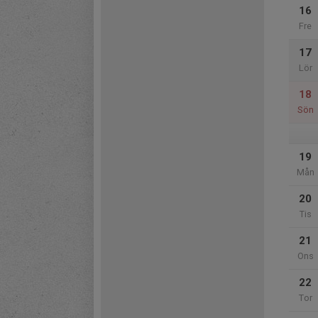
16
Fre
17
Lör
18
Sön
19
Mån
20
Tis
21
Ons
22
Tor