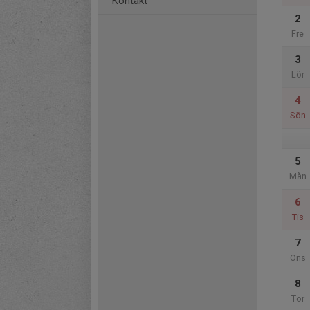
Kontakt
2
Fre
3
Lör
4
Sön
5
Mån
6
Tis
7
Ons
8
Tor