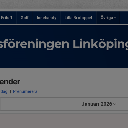
Friluft
Golf
Innebandy
Lilla Broloppet
Övriga
tsföreningen Linköpin
lender
 idag
|
Prenumerera
Januari 2026