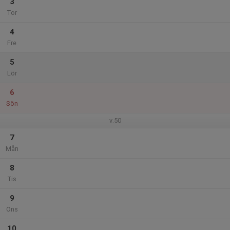
3
Tor
4
Fre
5
Lör
6
Sön
v.50
7
Mån
8
Tis
9
Ons
10