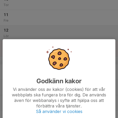
Tor
11
Fre
12
Lör
13
Sön
v.51
14
Mån
Godkänn kakor
15
Vi använder oss av kakor (cookies) för att vår
Tis
webbplats ska fungera bra för dig. De används
även för webbanalys i syfte att hjälpa oss att
16
förbättra våra tjänster.
Ons
Så använder vi cookies
17