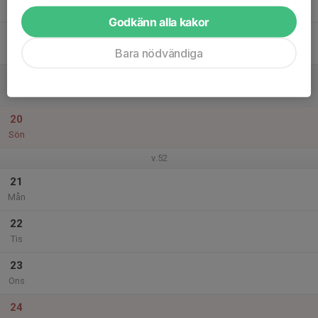
Tor
Godkänn alla kakor
18
Fre
Bara nödvändiga
19
Lör
20
Sön
v.52
21
Mån
22
Tis
23
Ons
24