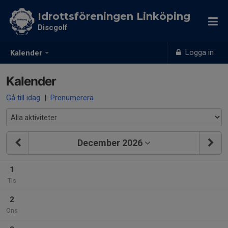
Idrottsföreningen Linköping
Discgolf
Logga in
Kalender
Kalender
Gå till idag
|
Prenumerera
December 2026
1
Tis
2
Ons