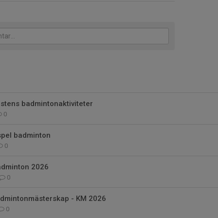
östens badmintonaktiviteter
0
spel badminton
0
adminton 2026
0
 badmintonmästerskap - KM 2026
0