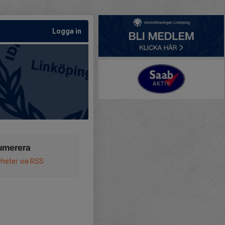
Logga in
umerera
heter via RSS