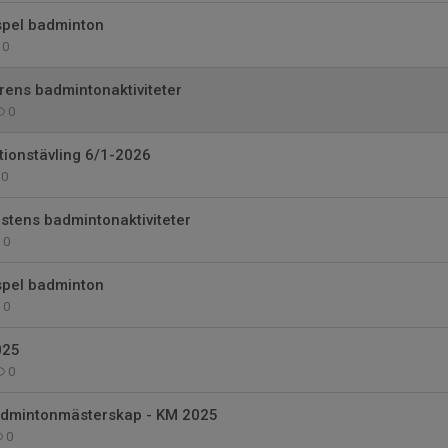
spel badminton
0
årens badmintonaktiviteter
0
ionstävling 6/1-2026
0
östens badmintonaktiviteter
0
spel badminton
0
025
0
 badmintonmästerskap - KM 2025
0