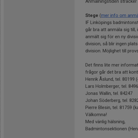
Anmälningstiden sträcker s
Stege
(
mer info om anmä
IF Linköpings badmintons
går bra att anmäla sig till,
anmält sig för en ny divis
division, så blir ingen plat
division. Möjlighet till pr
Det finns lite mer informat
frågor går det bra att kon
Henrik Åslund, tel. 80199 
Lars Holmberger, tel. 8496
Jonas Wallin, tel. 84247
Johan Söderberg, tel. 828
Pierre Blesin, tel. 81759 (
Välkomna!
Med vänlig hälsning,
Badmintonsektionen (Henri