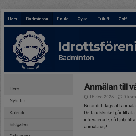
Hem
Badminton
Boule
Cykel
Friluft
Golf
Idrottsföre
Badminton
Anmälan till 
Hem
15 dec 2025
0 kom
Nyheter
Nu är det dags att anmäla 
Kalender
Detta utskicket går till a
intresserade, så hjälp till
Bildgalleri
anmäla sig!