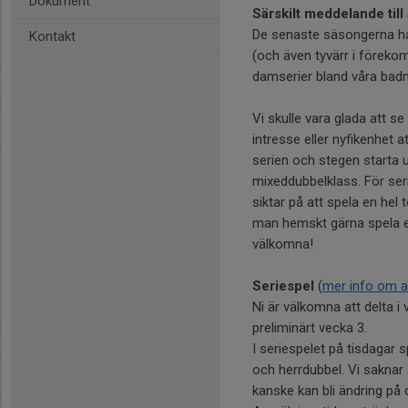
Dokument
Särskilt meddelande till 
De senaste säsongerna har
Kontakt
(och även tyvärr i föreko
damserier bland våra badm
Vi skulle vara glada att s
intresse eller nyfikenhet a
serien och stegen starta 
mixeddubbelklass. För seri
siktar på att spela en hel
man hemskt gärna spela e
välkomna!
Seriespel
(
mer info om 
Ni är välkomna att delta 
preliminärt vecka 3.
I seriespelet på tisdagar s
och herrdubbel. Vi saknar 
kanske kan bli ändring på 