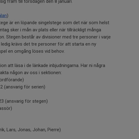
ig fram till torsdagen den 8 januari.
lan
)
tege är en löpande singelstege som det när som helst
 intag sker i mån av plats eller när tillräckligt många
ion. Stegen består av divisioner med tre personer i varje
s ledig krävs det tre personer för att starta en ny
ovspel en omgång löses vid behov.
ion att läsa i de länkade inbjudningarna. Har ni några
takta någon av oss i sektionen:
(ordförande)
2 (ansvarig för serien)
23 (ansvarig för stegen)
kassör)
k, Lars, Jonas, Johan, Pierre)