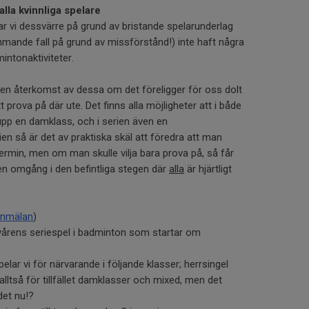
alla kvinnliga spelare
 vi dessvärre på grund av bristande spelarunderlag
mmande fall på grund av missförstånd!) inte haft några
intonaktiviteter.
e en återkomst av dessa om det föreligger för oss dolt
tt prova på där ute. Det finns alla möjligheter att i både
upp en damklass, och i serien även en
en så är det av praktiska skäl att föredra att man
 termin, men om man skulle vilja bara prova på, så får
n omgång i den befintliga stegen där
alla
är hjärtligt
anmälan
)
i vårens seriespel i badminton som startar om
pelar vi för närvarande i följande klasser; herrsingel
alltså för tillfället damklasser och mixed, men det
det nu!?