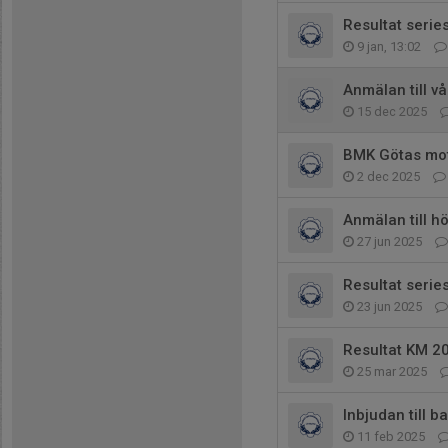
Resultat serie
9 jan, 13:02
Anmälan till v
15 dec 2025
BMK Götas mot
2 dec 2025
Anmälan till h
27 jun 2025
Resultat serie
23 jun 2025
Resultat KM 2
25 mar 2025
Inbjudan till
11 feb 2025