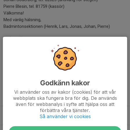
Pierre Blesin, tel. 81759 (kassör)
Välkomna!
Med vänlig hälsning,
Badmintonsektionen (Henrik, Lars, Jonas, Johan, Pierre)
Dela nyhet
Kommentarer
Godkänn kakor
Vi använder oss av kakor (cookies) för att vår
Tidigare nyheter
webbplats ska fungera bra för dig. De används
även för webbanalys i syfte att hjälpa oss att
förbättra våra tjänster.
Anmälan till höstens badmintonaktiviteter
Så använder vi cookies
Igår, 09:29
0