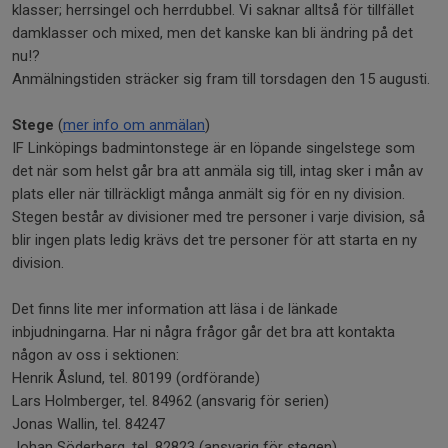
klasser; herrsingel och herrdubbel. Vi saknar alltså för tillfället
damklasser och mixed, men det kanske kan bli ändring på det
nu!?
Anmälningstiden sträcker sig fram till torsdagen den 15 augusti.
Stege
(
mer info om anmälan
)
IF Linköpings badmintonstege är en löpande singelstege som
det när som helst går bra att anmäla sig till, intag sker i mån av
plats eller när tillräckligt många anmält sig för en ny division.
Stegen består av divisioner med tre personer i varje division, så
blir ingen plats ledig krävs det tre personer för att starta en ny
division.
Det finns lite mer information att läsa i de länkade
inbjudningarna. Har ni några frågor går det bra att kontakta
någon av oss i sektionen:
Henrik Åslund, tel. 80199 (ordförande)
Lars Holmberger, tel. 84962 (ansvarig för serien)
Jonas Wallin, tel. 84247
Johan Söderberg, tel. 82823 (ansvarig för stegen)