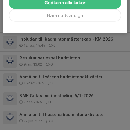
Resultat seriespel badminton
Godkänn alla kakor
29 jun, 13:27
0
Bara nödvändiga
Resultat KM badminton 2026
25 mar, 16:12
0
Inbjudan till badmintonmästerskap - KM 2026
12 feb, 15:45
0
Resultat seriespel badminton
9 jan, 13:02
0
Anmälan till vårens badmintonaktiviteter
15 dec 2025
0
BMK Götas motionstävling 6/1-2026
2 dec 2025
0
Anmälan till höstens badmintonaktiviteter
27 jun 2025
0