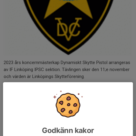
2023 års koncernmästerkap Dynamiskt Skytte Pistol arrangeras
av IF Linköping IPSC sektion. Tävlingen sker den 11;e november
och värden är Linköpings Skytteförening.
anmälan sker via SSI:
Shoot and Score It
Dela nyhet
Godkänn kakor