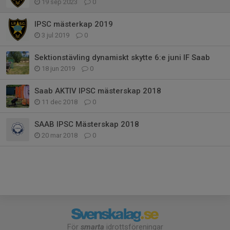
19 sep 2023
0
IPSC mästerkap 2019
3 jul 2019
0
Sektionstävling dynamiskt skytte 6:e juni IF Saab
18 jun 2019
0
Saab AKTIV IPSC mästerskap 2018
11 dec 2018
0
SAAB IPSC Mästerskap 2018
20 mar 2018
0
För
smarta
idrottsföreningar