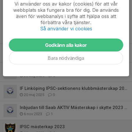
Kommentarer
Vi använder oss av kakor (cookies) för att vår
webbplats ska fungera bra för dig. De används
även för webbanalys i syfte att hjälpa oss att
förbättra våra tjänster.
Så använder vi cookies
Tidigare nyheter
Godkänn alla kakor
Saab AKTIV inbjuder till mästerskap i Dynamiskt skytte pistol 2026
8 maj, 08:58
0
Bara nödvändiga
Saab AKTIV inbjuder till mästerskap i Dynamiskt skytte pistol 2025
25 aug 2025
0
IF Linköping IPSC-sektionens klubbmästerskap 2025
20 maj 2025
0
Inbjudan till Saab AKTIV Mästerskap i skytte 2023 den 27:e November
6 nov 2023
1
IPSC mästerkap 2023