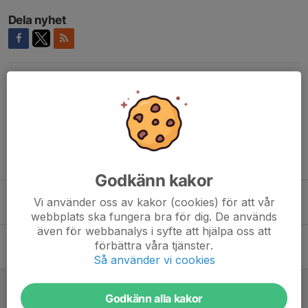
Dela nyhet
Kommentarer
Tidigare nyheter
Godkänn kakor
Saab AKTIV inbjuder till mästerskap i Dynamiskt skytte pistol 2026
Vi använder oss av kakor (cookies) för att vår
8 maj, 08:58
0
webbplats ska fungera bra för dig. De används
även för webbanalys i syfte att hjälpa oss att
Saab AKTIV inbjuder till mästerskap i Dynamiskt skytte pistol 2025
förbättra våra tjänster.
25 aug 2025
0
Så använder vi cookies
IF Linköping IPSC-sektionens klubbmästerskap 2025
Godkänn alla kakor
20 maj 2025
0