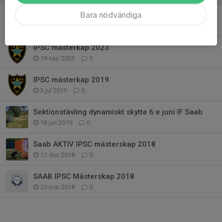
Bara nödvändiga
Inbjudan till Saab AKTIV Mästerskap i skytte 2023 den 27:e November
6 nov 2023
1
IPSC mästerkap 2023
19 sep 2023
0
IPSC mästerkap 2019
3 jul 2019
0
Sektionstävling dynamiskt skytte 6:e juni IF Saab
18 jun 2019
0
Saab AKTIV IPSC mästerskap 2018
11 dec 2018
0
SAAB IPSC Mästerskap 2018
20 mar 2018
0