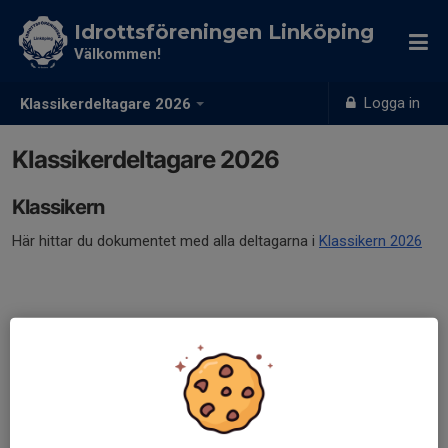
Idrottsföreningen Linköping
Välkommen!
Logga in
Klassikerdeltagare 2026
Klassikerdeltagare 2026
Klassikern
Här hittar du dokumentet med alla deltagarna i
Klassikern 2026