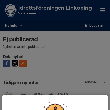
Idrottsföreningen Linköping
Välkommen!
Logga in
Nyheter
Ej publicerad
Nyheten är inte publicerad
Dela nyhet
Tidigare nyheter
Inbjudan till Saabiaden 10/10
9 jul, 10:56
0