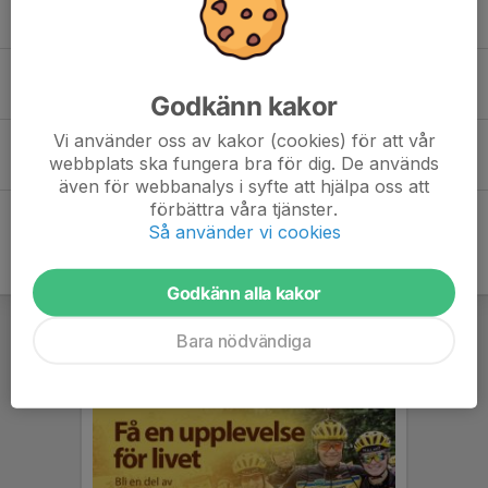
Tannefors stafetten 25/8
26 jun, 11:57
0
Nu finns vi på Instagram, @iflkpg
15 mar 2022
0
Godkänn kakor
Vi använder oss av kakor (cookies) för att vår
Instruktionsfilmer
webbplats ska fungera bra för dig. De används
14 nov 2016
0
även för webbanalys i syfte att hjälpa oss att
förbättra våra tjänster.
Så använder vi cookies
Godkänn alla kakor
Bara nödvändiga