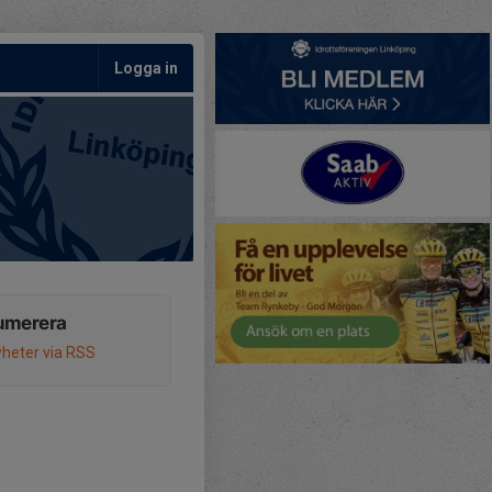
Logga in
umerera
heter via RSS