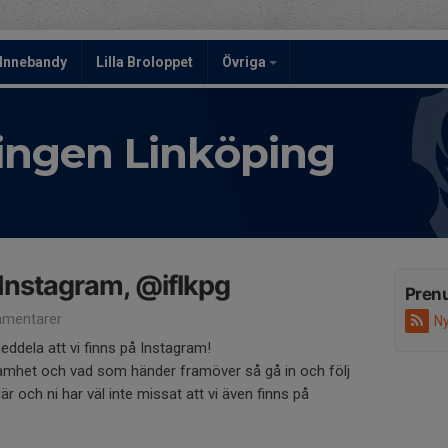
Innebandy
Lilla Broloppet
Övriga
ningen Linköping
 Instagram, @iflkpg
Pren
mentarer
Ny
meddela att vi finns på Instagram!
amhet och vad som händer framöver så gå in och följ
är och ni har väl inte missat att vi även finns på