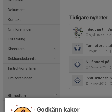
Bildgalleri
Dokument
Tidigare nyheter
Kontakt
Om föreningen
Inbjudan till 
9 jul, 10:56
Försäkring
Tannefors sta
Klassikern
26 jun, 11:57
Sektionsledarinfo
Nu finns vi på
15 mar 2022
Instruktionsfilmer
Om föreningen
Instruktionsfil
14 nov 2016
Bli medlem
Godkänn kakor