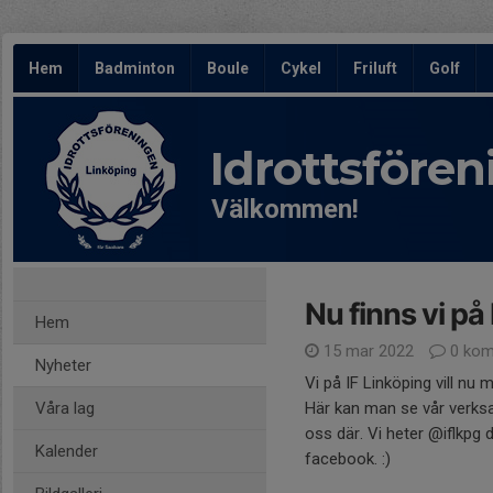
Hem
Badminton
Boule
Cykel
Friluft
Golf
Idrottsföre
Välkommen!
Nu finns vi på
Hem
15 mar 2022
0 kom
Nyheter
Vi på IF Linköping vill nu 
Våra lag
Här kan man se vår verks
oss där. Vi heter @iflkpg d
Kalender
facebook. :)