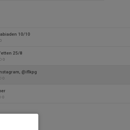
Saabiaden 10/10
0
fetten 25/8
0
 Instagram, @iflkpg
0
mer
0