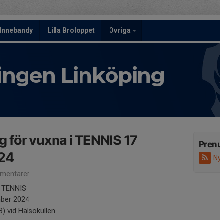
Innebandy
Lilla Broloppet
Övriga
ningen Linköping
för vuxna i TENNIS 17
Pren
24
Ny
mentarer
i TENNIS
ber 2024
) vid Hälsokullen