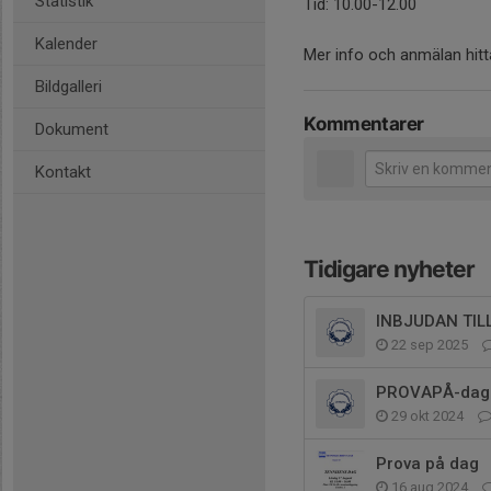
Statistik
Tid: 10.00-12.00
Kalender
Mer info och anmälan hitt
Bildgalleri
Kommentarer
Dokument
Kontakt
Tidigare nyheter
INBJUDAN TIL
22 sep 2025
PROVAPÅ-dag f
29 okt 2024
Prova på dag
16 aug 2024