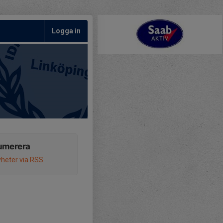
Logga in
umerera
heter via RSS