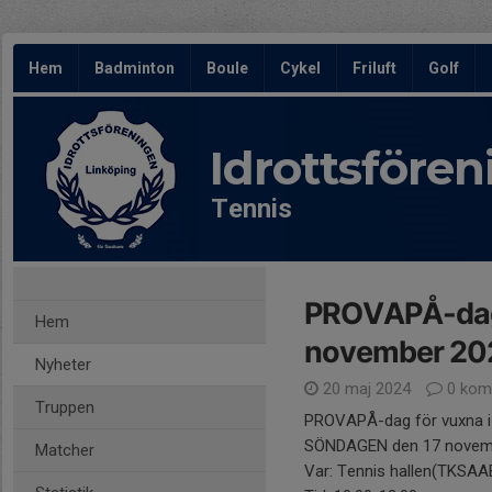
Hem
Badminton
Boule
Cykel
Friluft
Golf
Idrottsföre
Tennis
PROVAPÅ-dag 
Hem
november 20
Nyheter
20 maj 2024
0 kom
Truppen
PROVAPÅ-dag för vuxna 
SÖNDAGEN den 17 novem
Matcher
Var: Tennis hallen(TKSAAB