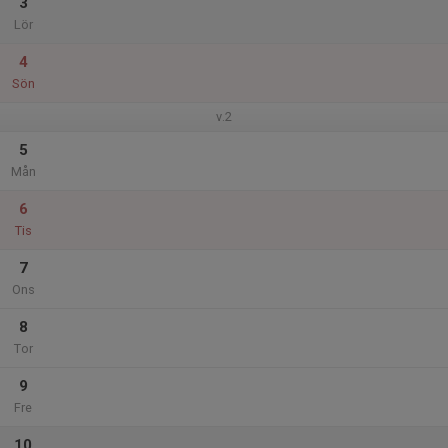
3
Lör
4
Sön
v.2
5
Mån
6
Tis
7
Ons
8
Tor
9
Fre
10