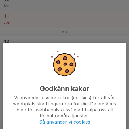
Lör
11
Sön
v.3
12
Mån
13
Tis
14
Ons
Godkänn kakor
15
Vi använder oss av kakor (cookies) för att vår
Tor
webbplats ska fungera bra för dig. De används
även för webbanalys i syfte att hjälpa oss att
16
förbättra våra tjänster.
Fre
Så använder vi cookies
17