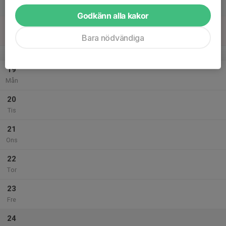
Lör
Godkänn alla kakor
18
Sön
Bara nödvändiga
v.4
19
Mån
20
Tis
21
Ons
22
Tor
23
Fre
24