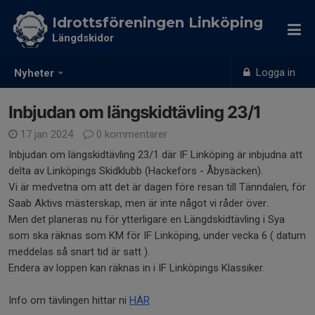
Idrottsföreningen Linköping
Längdskidor
Logga in
Nyheter
Inbjudan om längskidtävling 23/1
17 jan 2024
0 kommentarer
Inbjudan om längskidtävling 23/1 där IF Linköping är inbjudna att
delta av Linköpings Skidklubb (Hackefors - Åbysäcken).
Vi är medvetna om att det är dagen före resan till Tänndalen, för
Saab Aktivs mästerskap, men är inte något vi råder över.
Men det planeras nu för ytterligare en Längdskidtävling i Sya
som ska räknas som KM för IF Linköping, under vecka 6 ( datum
meddelas så snart tid är satt ).
Endera av loppen kan räknas in i IF Linköpings Klassiker.
Info om tävlingen hittar ni
HÄR