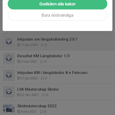
Godkänn alla kakor
KM för IF Linköping måndag 12/2 2024
6 feb 2024
0
Bara nödvändiga
Resultat KM Skidor 2025
24 jan 2024
0
Inbjudan om längskidtävling 23/1
17 jan 2024
0
Resultat KM Längdskidor 1/3
2 mar 2022
0
Inbjudan KM i längdskidor 8:e Februari
27 jan 2022
0
LSK Mästerskap Skidor
22 dec 2021
0
Skidmästerskap 2022
9 nov 2021
0