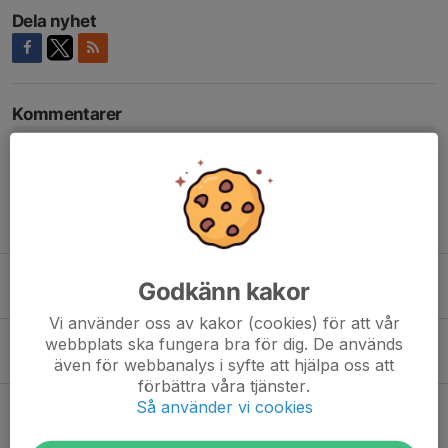
Dela nyhet
Kommentarer
Tidigare nyheter
Vi undersöker intresset kring Stafettvasan
Godkänn kakor
13 apr, 08:27
5
Vi använder oss av kakor (cookies) för att vår
KM i längdskidor i Sya
webbplats ska fungera bra för dig. De används
även för webbanalys i syfte att hjälpa oss att
10 apr, 10:47
0
förbättra våra tjänster.
Så använder vi cookies
Resultat KM i SYA 2024
13 feb 2024
0