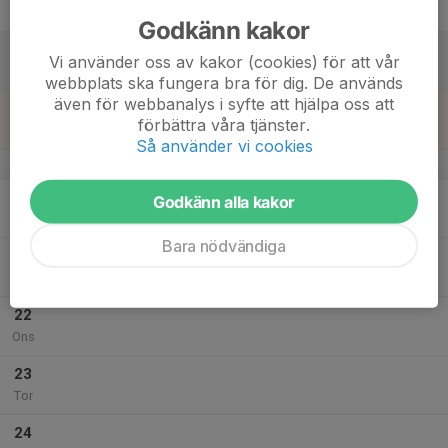
Fre
Godkänn kakor
18
Vi använder oss av kakor (cookies) för att vår
Lör
webbplats ska fungera bra för dig. De används
även för webbanalys i syfte att hjälpa oss att
19
förbättra våra tjänster.
Sön
Så använder vi cookies
v.4
20
Godkänn alla kakor
Mån
Bara nödvändiga
21
Tis
22
Ons
23
Tor
24