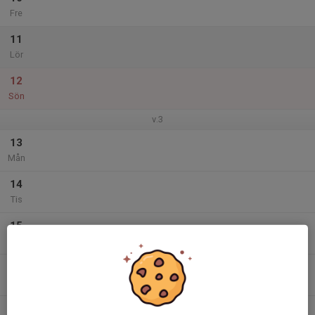
Fre
11
Lör
12
Sön
v.3
13
Mån
14
Tis
15
Ons
16
Tor
17