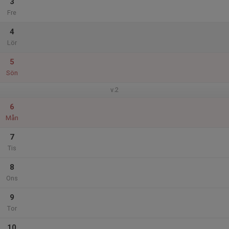
3
Fre
4
Lör
5
Sön
v.2
6
Mån
7
Tis
8
Ons
9
Tor
10