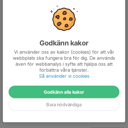
- Damklass Licens
- Damklass Olicensierade
Anmälan görs till anders.schultz@saabgroup.com (013-
185048) eller info@iflkpg.se
Anmäl senast torsdag 20/3.
Godkänn kakor
Mvh
Vi använder oss av kakor (cookies) för att vår
webbplats ska fungera bra för dig. De används
IF Linköping
även för webbanalys i syfte att hjälpa oss att
förbättra våra tjänster.
Dela nyhet
Så använder vi cookies
Godkänn alla kakor
Kommentarer
Bara nödvändiga