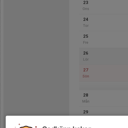
23
Ons
24
Tor
25
Fre
26
Lör
27
Sön
28
Mån
29
Tis