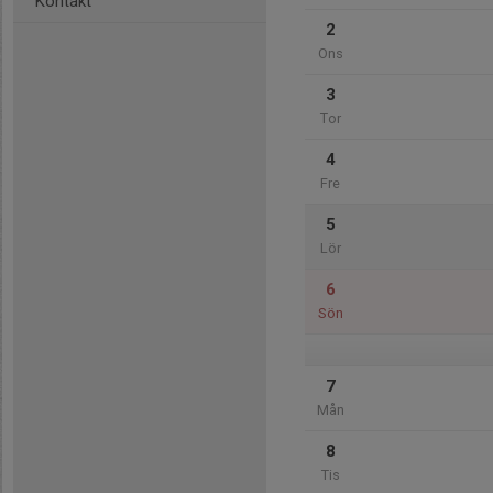
Kontakt
2
Ons
3
Tor
4
Fre
5
Lör
6
Sön
7
Mån
8
Tis