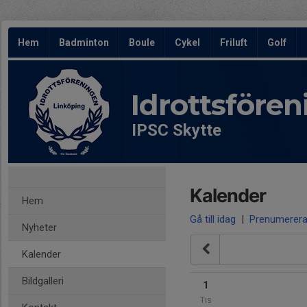
Hem
Badminton
Boule
Cykel
Friluft
Golf
Idrottsföre
IPSC Skytte
Kalender
Hem
Gå till idag
|
Prenumerer
Nyheter
Kalender
Bildgalleri
1
Tis