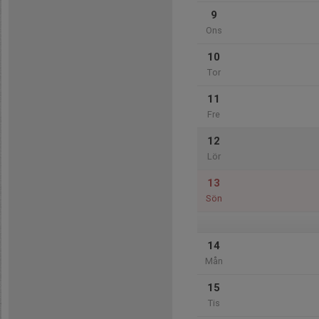
9
Ons
10
Tor
11
Fre
12
Lör
13
Sön
14
Mån
15
Tis