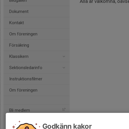
Bildgalleri
Alla är välkomna, oavse
Dokument
Kontakt
Om föreningen
Försäkring
Klassikern
Sektionsledarinfo
Instruktionsfilmer
Om föreningen
Bli medlem
Godkänn kakor