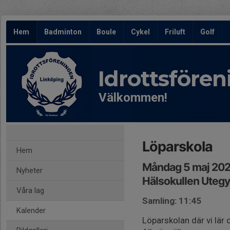
Hem
Badminton
Boule
Cykel
Friluft
Golf
Idrottsföre
Välkommen!
Löparskola
Hem
Måndag 5 maj 202
Nyheter
Hälsokullen Ute
Våra lag
Samling: 11:45
Kalender
Löparskolan där vi lär o