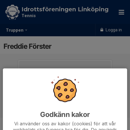
Idrottsföreningen Linköping
Tennis
Logga in
Truppen
Freddie Förster
Godkänn kakor
Vi använder oss av kakor (cookies) för att vår
webbplats ska fungera bra för dig. De används
Titel
Sektionsledare