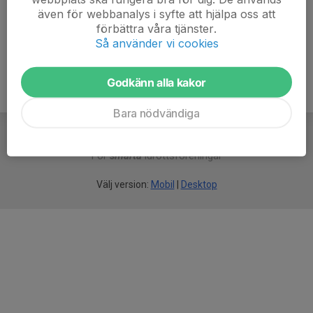
även för webbanalys i syfte att hjälpa oss att
Ålder
78 år
förbättra våra tjänster.
Så använder vi cookies
Godkänn alla kakor
Bara nödvändiga
För
smarta
idrottsföreningar
Välj version:
Mobil
|
Desktop