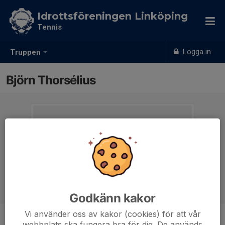
Idrottsföreningen Linköping
Tennis
Logga in
Truppen
Björn Thorsélius
Godkänn kakor
Vi använder oss av kakor (cookies) för att vår
webbplats ska fungera bra för dig. De används
Position
-