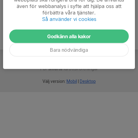
även för webbanalys i syfte att hjälpa oss att
Ålder
45 år
förbättra våra tjänster.
Så använder vi cookies
Godkänn alla kakor
Bara nödvändiga
För
smarta
idrottsföreningar
Välj version:
Mobil
|
Desktop