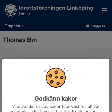
Idrottsföreningen Linköping
Tennis
Logga in
Truppen
Thomas Elm
Godkänn kakor
Vi använder oss av kakor (cookies) för att vår
webbplats ska fungera bra för dig. De används
Titel
Sektionsledare