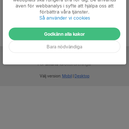
även för webbanalys i syfte att hjälpa oss att
Ålder
62 år
förbättra våra tjänster.
Så använder vi cookies
Godkänn alla kakor
Bara nödvändiga
För
smarta
idrottsföreningar
Välj version:
Mobil
|
Desktop