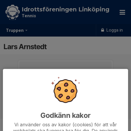
Idrottsföreningen Linköping
Tennis
Logga in
Truppen
Lars Arnstedt
Godkänn kakor
Vi använder oss av kakor (cookies) för att vår
webbplats ska fungera bra för dig. De används
Position
-