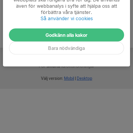
även för webbanalys i syfte att hjälpa oss att
Ålder
59 år
förbättra våra tjänster.
Så använder vi cookies
Godkänn alla kakor
Bara nödvändiga
För
smarta
idrottsföreningar
Välj version:
Mobil
|
Desktop