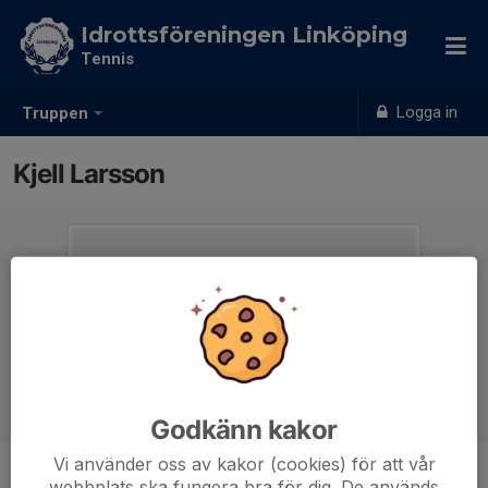
Idrottsföreningen Linköping
Tennis
Logga in
Truppen
Kjell Larsson
Godkänn kakor
Vi använder oss av kakor (cookies) för att vår
webbplats ska fungera bra för dig. De används
Position
-