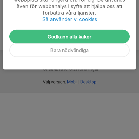
även för webbanalys i syfte att hjälpa oss att
Ålder
77 år
förbättra våra tjänster.
Så använder vi cookies
Godkänn alla kakor
Bara nödvändiga
För
smarta
idrottsföreningar
Välj version:
Mobil
|
Desktop