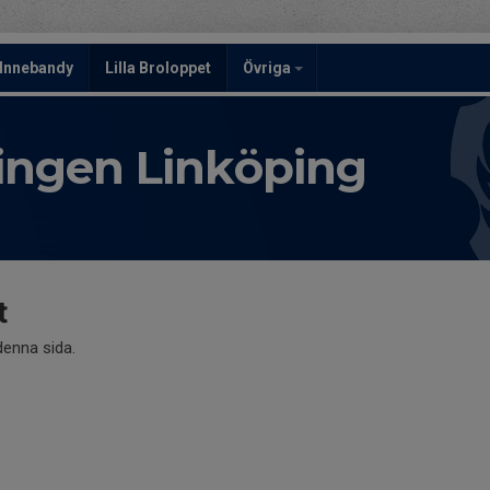
Innebandy
Lilla Broloppet
Övriga
ningen Linköping
t
 denna sida.